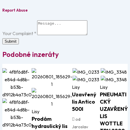
Report Abuse
Your Complaint
*
Submit
Podobné inzeráty
Lisy
Lisy
Uzavřený
PNEUMATI
lis Antico
CKÝ
500l
UZAVŘENÝ
Lisy
LIS
Prodám
od
WOTTLE
hydraulický lis
Jaroslav