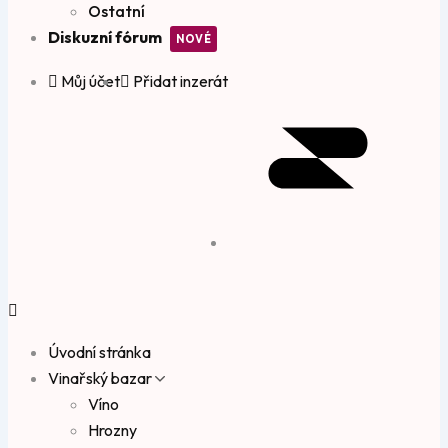
Ostatní
Diskuzní fórum
Můj účet
Přidat inzerát
Úvodní stránka
Vinařský bazar
Víno
Hrozny