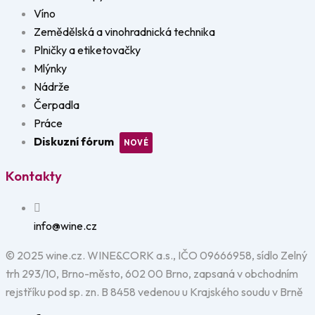
Víno
Zemědělská a vinohradnická technika
Plničky a etiketovačky
Mlýnky
Nádrže
Čerpadla
Práce
Diskuzní fórum
Kontakty
info@wine.cz
© 2025 wine.cz. WINE&CORK a.s., IČO 09666958, sídlo Zelný
trh 293/10, Brno-město, 602 00 Brno, zapsaná v obchodním
rejstříku pod sp. zn. B 8458 vedenou u Krajského soudu v Brně