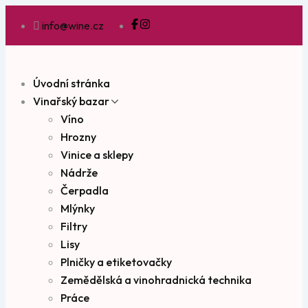
info@wine.cz
Úvodní stránka
Vinařský bazar
Víno
Hrozny
Vinice a sklepy
Nádrže
Čerpadla
Mlýnky
Filtry
Lisy
Plničky a etiketovačky
Zemědělská a vinohradnická technika
Práce