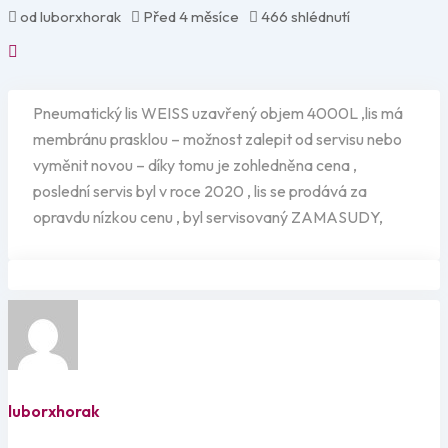
od luborxhorak
Před 4 měsíce
466 shlédnutí
Pneumatický lis WEISS uzavřený objem 4000L ,lis má
membránu prasklou – možnost zalepit od servisu nebo
vyměnit novou – díky tomu je zohledněna cena ,
poslední servis byl v roce 2020 , lis se prodává za
opravdu nízkou cenu , byl servisovaný ZAMASUDY,
luborxhorak