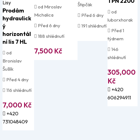
TPN 2200
Lisy
Štipčák
od Miroslav
Prodám
od
Michalica
Před 6 dny
hydraulick
luborxhorak
ý
Před 6 dny
191 shlédnutí
Před 1
horizontál
188 shlédnutí
týdnem
ní lis 7 HL
146
7,500
Kč
od
shlédnutí
Bronislav
Šušlík
305,000
Před 4 dny
Kč
+420
116 shlédnutí
606294911
7,000
Kč
+420
731048409