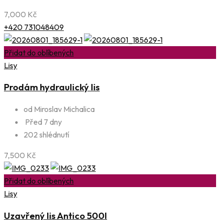
7,000
Kč
+420 731048409
Přidat do oblíbených
Lisy
Prodám hydraulický lis
od Miroslav Michalica
Před 7 dny
202 shlédnutí
7,500
Kč
Přidat do oblíbených
Lisy
Uzavřený lis Antico 500l