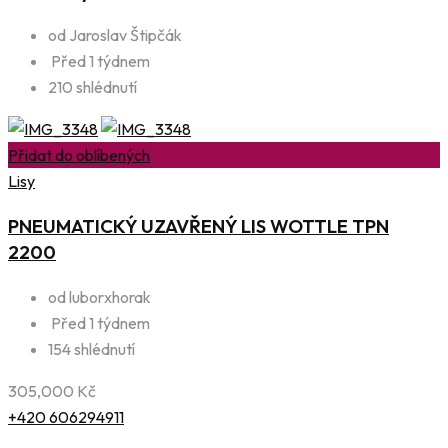
od Jaroslav Štipčák
Před 1 týdnem
210 shlédnutí
Přidat do oblíbených
Lisy
PNEUMATICKÝ UZAVŘENÝ LIS WOTTLE TPN
2200
od luborxhorak
Před 1 týdnem
154 shlédnutí
305,000
Kč
+420 606294911