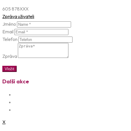
605 878XXX
Zpráva uživateli
Jméno
Email
Telefon
Zpráva
Vložit
Další akce
X