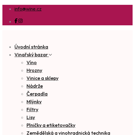
info@wine.cz
Úvodní stránka
Vinařský bazar
Víno
Hrozny
Vinice a sklepy
Nádrže
Čerpadla
Mlýnky
Filtry
Lisy
Plničky a etiketovačky
Zemědělská a vinohradnická technika