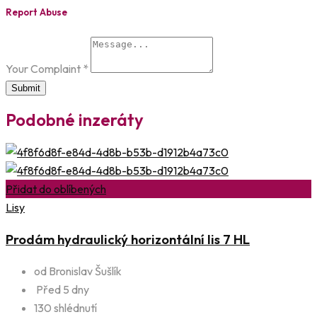
Report Abuse
Your Complaint
*
Submit
Podobné inzeráty
Přidat do oblíbených
Lisy
Prodám hydraulický horizontální lis 7 HL
od Bronislav Šušlík
Před 5 dny
130 shlédnutí