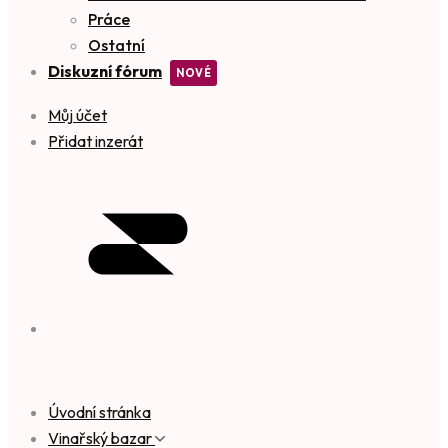
Práce
Ostatní
Diskuzní fórum
Můj účet
Přidat inzerát
Úvodní stránka
Vinařský bazar