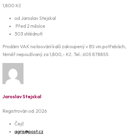
1,800
Kč
od Jaroslav Stejskal
Před 2 měsíce
303 shlédnutí
Prodám VAK na lisování kalů zakoupený v BS vin.potřebách,
téměř nepoužívaný za 1,800,- Kč. Tel.: 605 878855
Jaroslav Stejskal
Registrován od: 2026
Čejč
agris@post.cz