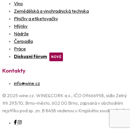
Víno
Zemědělská a vinohradnická technika
Plničky a etiketovačky
Mlýnky
Nádrže
Čerpadla
Práce
Diskuzní fórum
Kontakty
info@wine.cz
© 2025 wine.cz. WINE&CORK a.s., IČO 09666958, sídlo Zelný
trh 293/10, Brno-město, 602 00 Brno, zapsaná v obchodním
rejstříku pod sp. zn. B 8458 vedenou u Krajského soudu v Brně