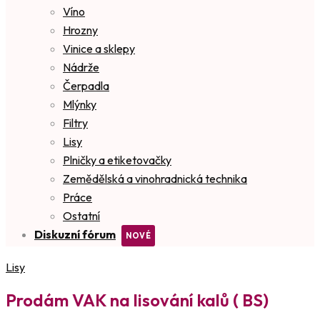
Víno
Hrozny
Vinice a sklepy
Nádrže
Čerpadla
Mlýnky
Filtry
Lisy
Plničky a etiketovačky
Zemědělská a vinohradnická technika
Práce
Ostatní
Diskuzní fórum
Lisy
Prodám VAK na lisování kalů ( BS)