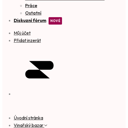
Práce
Ostatní
Diskuzní fórum
Můj účet
Přidat inzerát
Úvodní stránka
Vinařský bazar