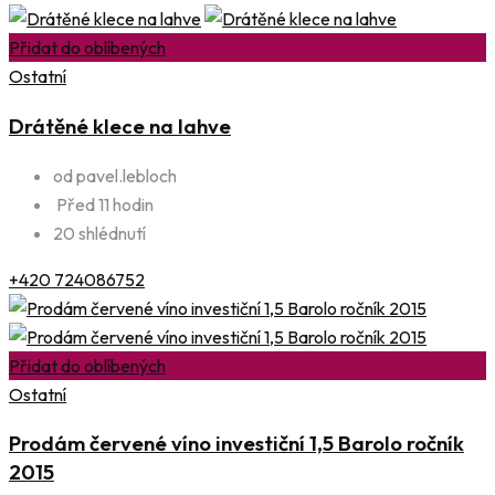
Přidat do oblíbených
Ostatní
Drátěné klece na lahve
od pavel.lebloch
Před 11 hodin
20 shlédnutí
+420 724086752
Přidat do oblíbených
Ostatní
Prodám červené víno investiční 1,5 Barolo ročník
2015