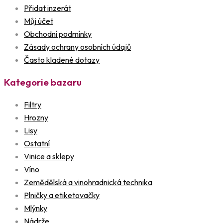
Přidat inzerát
Můj účet
Obchodní podmínky
Zásady ochrany osobních údajů
Často kladené dotazy
Kategorie bazaru
Filtry
Hrozny
Lisy
Ostatní
Vinice a sklepy
Víno
Zemědělská a vinohradnická technika
Plničky a etiketovačky
Mlýnky
Nádrže