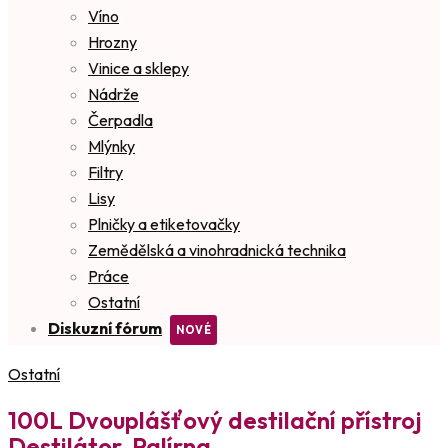
Víno
Hrozny
Vinice a sklepy
Nádrže
Čerpadla
Mlýnky
Filtry
Lisy
Plničky a etiketovačky
Zemědělská a vinohradnická technika
Práce
Ostatní
Diskuzní fórum
Ostatní
100L Dvouplášťový destilační přístroj
Destilátor, Palírna