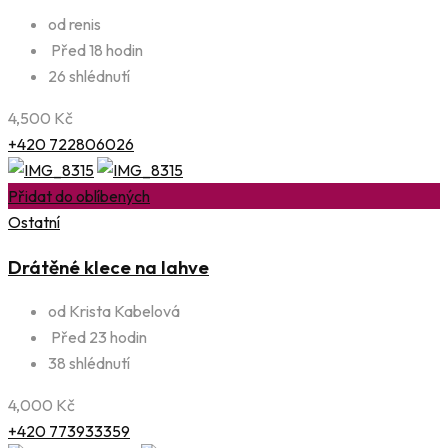
od renis
Před 18 hodin
26 shlédnutí
4,500
Kč
+420 722806026
Přidat do oblíbených
Ostatní
Drátěné klece na lahve
od Krista Kabelová
Před 23 hodin
38 shlédnutí
4,000
Kč
+420 773933359