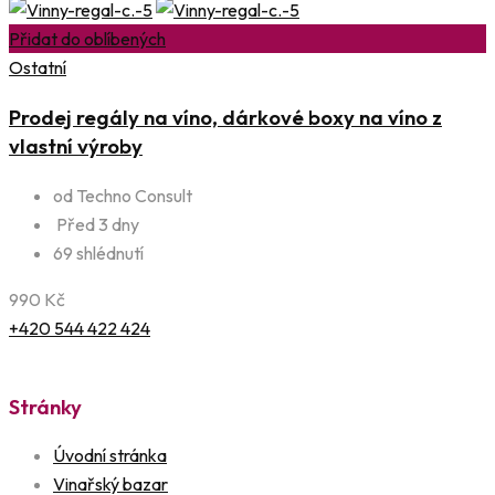
Přidat do oblíbených
Ostatní
Prodej regály na víno, dárkové boxy na víno z
vlastní výroby
od Techno Consult
Před 3 dny
69 shlédnutí
990
Kč
+420 544 422 424
Stránky
Úvodní stránka
Vinařský bazar