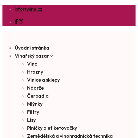
info@wine.cz
Úvodní stránka
Vinařský bazar
Víno
Hrozny
Vinice a sklepy
Nádrže
Čerpadla
Mlýnky
Filtry
Lisy
Plničky a etiketovačky
Zemědělská a vinohradnická technika