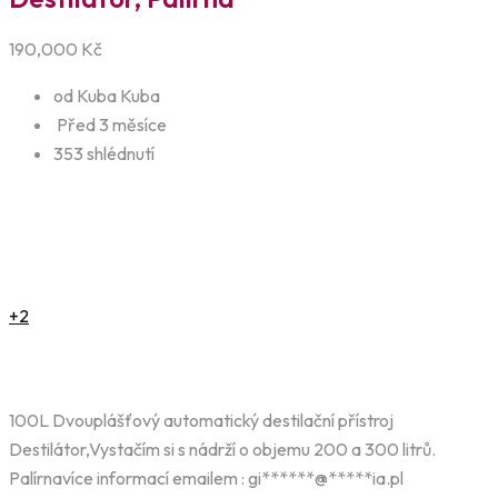
190,000
Kč
od Kuba Kuba
Před 3 měsíce
353 shlédnutí
+2
100L Dvouplášťový automatický destilační přístroj
Destilátor,Vystačím si s nádrží o objemu 200 a 300 litrů.
Palírnavíce informací emailem :
gi
******
@
*****
ia.pl