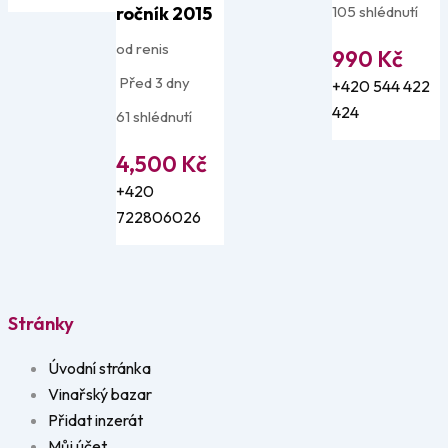
ročník 2015
105 shlédnutí
od renis
990
Kč
Před 3 dny
+420 544 422
424
61 shlédnutí
4,500
Kč
+420
722806026
Stránky
Úvodní stránka
Vinařský bazar
Přidat inzerát
Můj účet