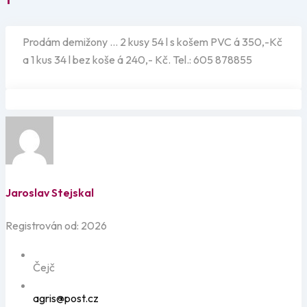
Prodám demižony … 2 kusy 54 l s košem PVC á 350,-Kč
a 1 kus 34 l bez koše á 240,- Kč. Tel.: 605 878855
Jaroslav Stejskal
Registrován od: 2026
Čejč
agris@post.cz