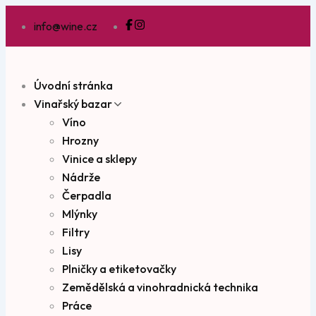
info@wine.cz
Úvodní stránka
Vinařský bazar
Víno
Hrozny
Vinice a sklepy
Nádrže
Čerpadla
Mlýnky
Filtry
Lisy
Plničky a etiketovačky
Zemědělská a vinohradnická technika
Práce