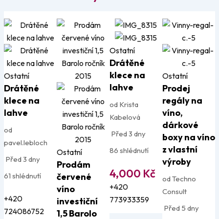
Ostatní
Drátěné
klece na
Ostatní
Ostatní
lahve
Drátěné
Prodej
klece na
regály na
od Krista
lahve
víno,
Kabelová
dárkové
od
Před 3 dny
boxy na víno
pavel.lebloch
z vlastní
86 shlédnutí
Ostatní
Před 3 dny
výroby
Prodám
4,000
Kč
61 shlédnutí
červené
od Techno
+420
víno
Consult
+420
773933359
investiční
Před 5 dny
724086752
1,5 Barolo