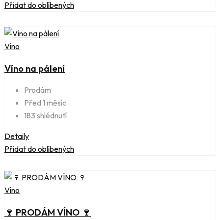
Přidat do oblíbených
Víno
Víno na pálení
Prodám
Před 1 měsíc
183 shlédnutí
Detaily
Přidat do oblíbených
Víno
🍷 PRODÁM VÍNO 🍷