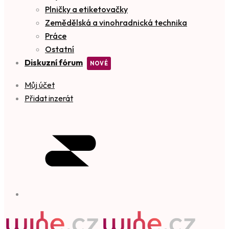
Plničky a etiketovačky
Zemědělská a vinohradnická technika
Práce
Ostatní
Diskuzní fórum
Můj účet
Přidat inzerát