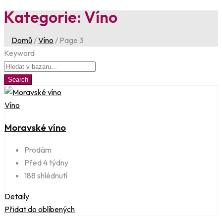
Kategorie:
Víno
Domů
/
Víno
/
Page 3
Keyword
Search
Víno
Moravské víno
Prodám
Před 4 týdny
188 shlédnutí
Detaily
Přidat do oblíbených