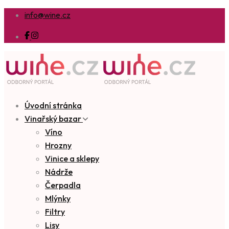
info@wine.cz
Úvodní stránka
Vinařský bazar
Víno
Hrozny
Vinice a sklepy
Nádrže
Čerpadla
Mlýnky
Filtry
Lisy