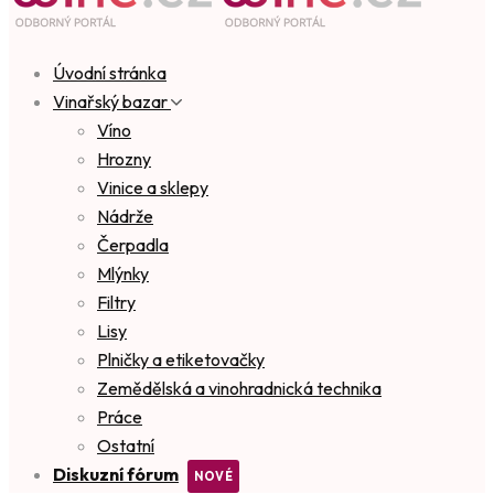
Úvodní stránka
Vinařský bazar
Víno
Hrozny
Vinice a sklepy
Nádrže
Čerpadla
Mlýnky
Filtry
Lisy
Plničky a etiketovačky
Zemědělská a vinohradnická technika
Práce
Ostatní
Diskuzní fórum