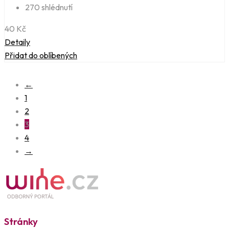
270 shlédnutí
40
Kč
Detaily
Přidat do oblíbených
←
1
2
3
4
→
Stránky