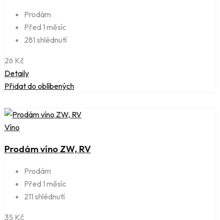
Prodám
Před 1 měsíc
281 shlédnutí
26
Kč
Detaily
Přidat do oblíbených
Víno
Prodám víno ZW, RV
Prodám
Před 1 měsíc
211 shlédnutí
35
Kč