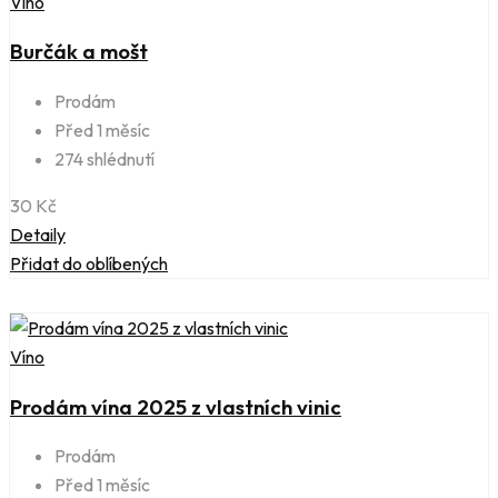
Víno
Burčák a mošt
Prodám
Před 1 měsíc
274 shlédnutí
30
Kč
Detaily
Přidat do oblíbených
Víno
Prodám vína 2025 z vlastních vinic
Prodám
Před 1 měsíc