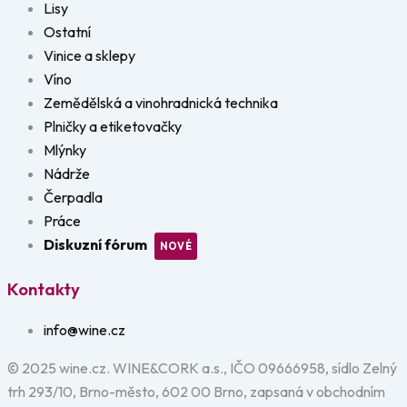
Lisy
Ostatní
Vinice a sklepy
Víno
Zemědělská a vinohradnická technika
Plničky a etiketovačky
Mlýnky
Nádrže
Čerpadla
Práce
Diskuzní fórum
Kontakty
info@wine.cz
© 2025 wine.cz. WINE&CORK a.s., IČO 09666958, sídlo Zelný
trh 293/10, Brno-město, 602 00 Brno, zapsaná v obchodním