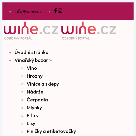
info@wine.cz
Úvodní stránka
Vinařský bazar
Víno
Hrozny
Vinice a sklepy
Nádrže
Čerpadla
Mlýnky
Filtry
Lisy
Plničky a etiketovačky