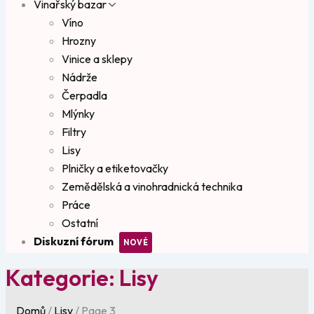
Vinařský bazar
Víno
Hrozny
Vinice a sklepy
Nádrže
Čerpadla
Mlýnky
Filtry
Lisy
Plničky a etiketovačky
Zemědělská a vinohradnická technika
Práce
Ostatní
Diskuzní fórum
Kategorie:
Lisy
Domů
/
Lisy
/
Page 3