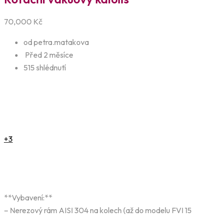
70,000
Kč
od petra.matakova
Před 2 měsíce
515 shlédnutí
+3
**Vybavení:**
– Nerezový rám AISI 304 na kolech (až do modelu FVI 15