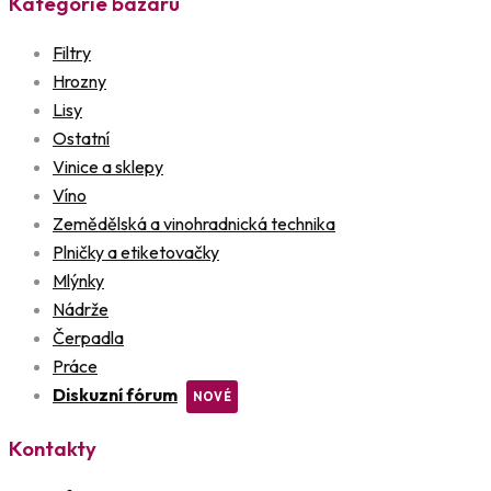
Kategorie bazaru
Filtry
Hrozny
Lisy
Ostatní
Vinice a sklepy
Víno
Zemědělská a vinohradnická technika
Plničky a etiketovačky
Mlýnky
Nádrže
Čerpadla
Práce
Diskuzní fórum
Kontakty