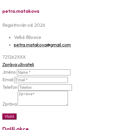
petra.matakova
Registrován od: 2026
Velké Bílovice
petra.matakova@gmail.com
721262XXX
Zpráva uživateli
Jméno
Email
Telefon
Zpráva
Vložit
Další akce