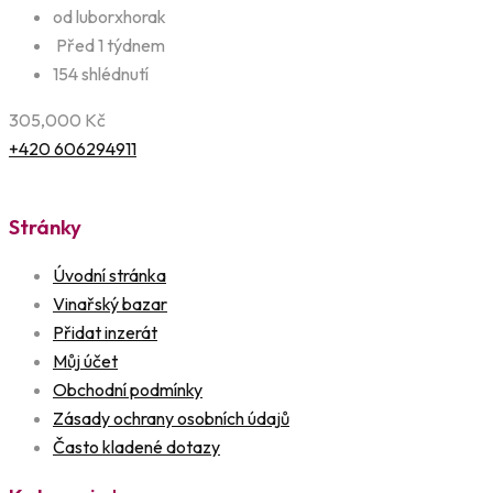
od luborxhorak
Před 1 týdnem
154 shlédnutí
305,000
Kč
+420 606294911
Stránky
Úvodní stránka
Vinařský bazar
Přidat inzerát
Můj účet
Obchodní podmínky
Zásady ochrany osobních údajů
Často kladené dotazy