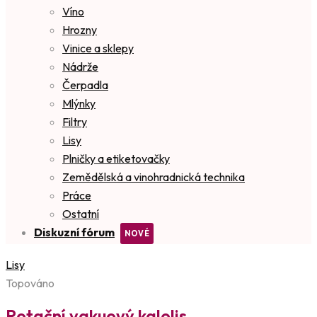
Víno
Hrozny
Vinice a sklepy
Nádrže
Čerpadla
Mlýnky
Filtry
Lisy
Plničky a etiketovačky
Zemědělská a vinohradnická technika
Práce
Ostatní
Diskuzní fórum
Lisy
Topováno
Rotační vakuový kalolis