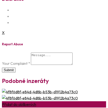
X
Report Abuse
Your Complaint
*
Submit
Podobné inzeráty
Přidat do oblíbených