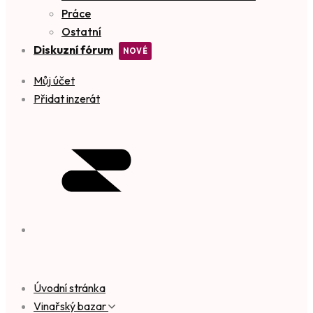
Práce
Ostatní
Diskuzní fórum
Můj účet
Přidat inzerát
Úvodní stránka
Vinařský bazar