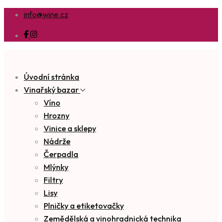
info@wine.cz
Úvodní stránka
Vinařský bazar
Víno
Hrozny
Vinice a sklepy
Nádrže
Čerpadla
Mlýnky
Filtry
Lisy
Plničky a etiketovačky
Zemědělská a vinohradnická technika