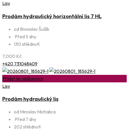
Lisy
Prodám hydraulický horizontální lis 7 HL
od Bronislav Šušlík
Před 5 dny
130 shlédnutí
7,000
Kč
+420 731048409
Přidat do oblíbených
Lisy
Prodám hydraulický lis
od Miroslav Michalica
Před 7 dny
202 shlédnutí