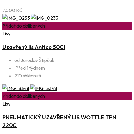
7,500
Kč
Přidat do oblíbených
Lisy
Uzavřený lis Antico 500l
od Jaroslav Štipčák
Před 1 týdnem
210 shlédnutí
Přidat do oblíbených
Lisy
PNEUMATICKÝ UZAVŘENÝ LIS WOTTLE TPN
2200