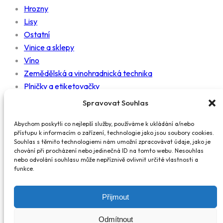
Hrozny
Lisy
Ostatní
Vinice a sklepy
Víno
Zemědělská a vinohradnická technika
Plničky a etiketovačky
Mlýnky
Spravovat Souhlas
Nádrže
Čerpadla
Abychom poskytli co nejlepší služby, používáme k ukládání a/nebo
přístupu k informacím o zařízení, technologie jako jsou soubory cookies.
Práce
Souhlas s těmito technologiemi nám umožní zpracovávat údaje, jako je
Diskuzní fórum
chování při procházení nebo jedinečná ID na tomto webu. Nesouhlas
nebo odvolání souhlasu může nepříznivě ovlivnit určité vlastnosti a
funkce.
Kontakty
info@wine.cz
Přijmout
© 2025 wine.cz. WINE&CORK a.s., IČO 09666958, sídlo Zelný
Odmítnout