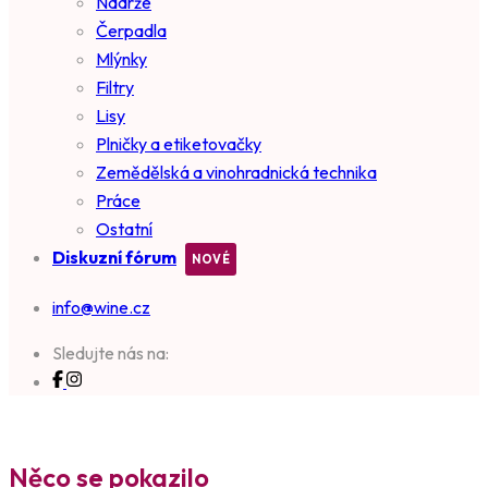
Nádrže
Čerpadla
Mlýnky
Filtry
Lisy
Plničky a etiketovačky
Zemědělská a vinohradnická technika
Práce
Ostatní
Diskuzní fórum
info@wine.cz
Sledujte nás na:
Něco se pokazilo