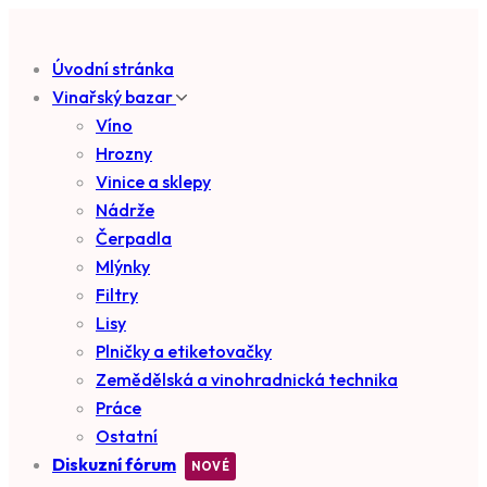
Úvodní stránka
Vinařský bazar
Víno
Hrozny
Vinice a sklepy
Nádrže
Čerpadla
Mlýnky
Filtry
Lisy
Plničky a etiketovačky
Zemědělská a vinohradnická technika
Práce
Ostatní
Diskuzní fórum