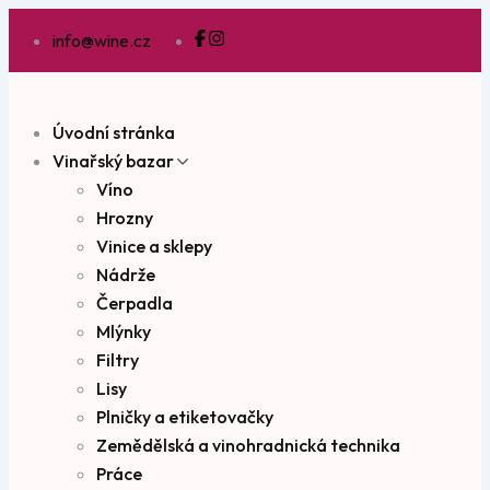
info@wine.cz
Úvodní stránka
Vinařský bazar
Víno
Hrozny
Vinice a sklepy
Nádrže
Čerpadla
Mlýnky
Filtry
Lisy
Plničky a etiketovačky
Zemědělská a vinohradnická technika
Práce