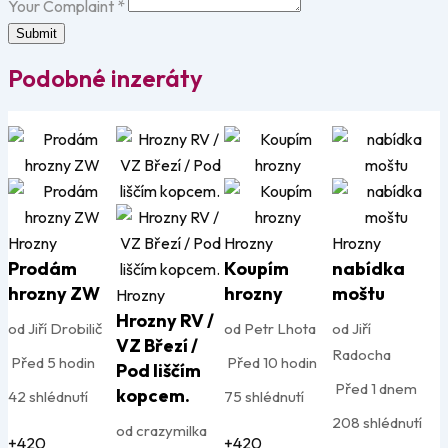
Your Complaint
*
Submit
Podobné inzeráty
Hrozny
Hrozny
Hrozny
Prodám
Koupím
nabídka
hrozny ZW
hrozny
moštu
Hrozny
Hrozny RV /
od Jiří Drobilič
od Petr Lhota
od Jiří
VZ Březí /
Radocha
Před 5 hodin
Před 10 hodin
Pod liščím
Před 1 dnem
kopcem.
42 shlédnutí
75 shlédnutí
208 shlédnutí
od crazymilka
+420
+420