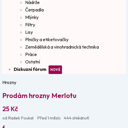
Nádrže
Čerpadla
Mlýnky
Filtry
Lisy
Plničky a etiketovačky
Zemědělská a vinohradnická technika
Práce
Ostatní
Diskuzní fórum
Hrozny
Prodám hrozny Merlotu
25
Kč
od Radek Foukal
Před 1 měsíc
444 shlédnutí