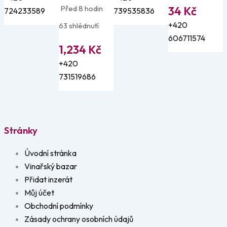
Před 8 hodin
34
Kč
724233589
739535836
+420
63 shlédnutí
606711574
1,234
Kč
+420
731519686
Stránky
Úvodní stránka
Vinařský bazar
Přidat inzerát
Můj účet
Obchodní podmínky
Zásady ochrany osobních údajů