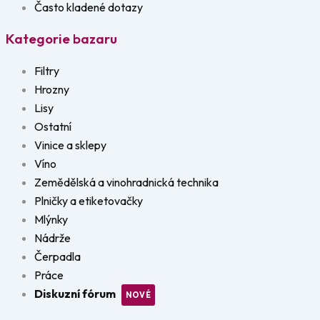
Často kladené dotazy
Kategorie bazaru
Filtry
Hrozny
Lisy
Ostatní
Vinice a sklepy
Víno
Zemědělská a vinohradnická technika
Plničky a etiketovačky
Mlýnky
Nádrže
Čerpadla
Práce
Diskuzní fórum