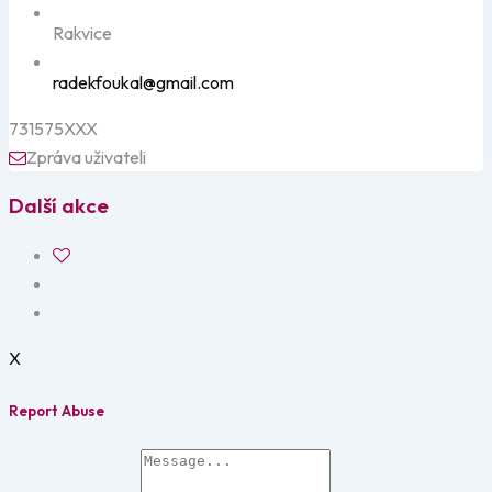
Rakvice
radekfoukal@gmail.com
731575XXX
Zpráva uživateli
Další akce
X
Report Abuse