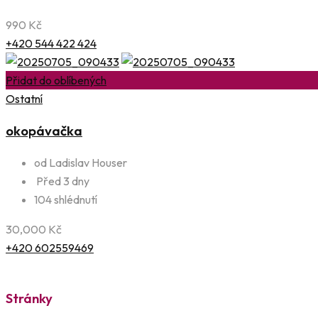
990
Kč
+420 544 422 424
Přidat do oblíbených
Ostatní
okopávačka
od Ladislav Houser
Před 3 dny
104 shlédnutí
30,000
Kč
+420 602559469
Stránky