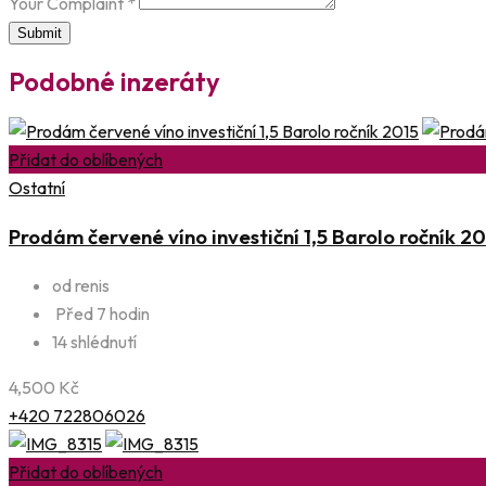
Your Complaint
*
Submit
Podobné inzeráty
Přidat do oblíbených
Ostatní
Prodám červené víno investiční 1,5 Barolo ročník 20
od renis
Před 7 hodin
14 shlédnutí
4,500
Kč
+420 722806026
Přidat do oblíbených