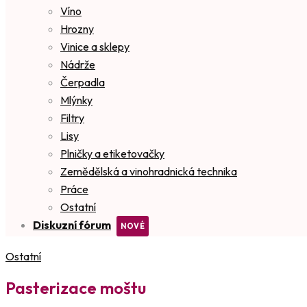
Víno
Hrozny
Vinice a sklepy
Nádrže
Čerpadla
Mlýnky
Filtry
Lisy
Plničky a etiketovačky
Zemědělská a vinohradnická technika
Práce
Ostatní
Diskuzní fórum
Ostatní
Pasterizace moštu