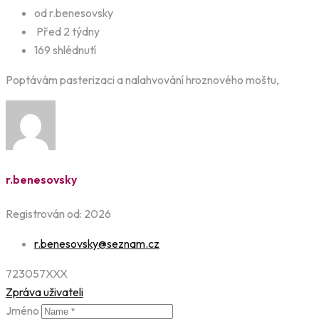
od r.benesovsky
Před 2 týdny
169 shlédnutí
Poptávám pasterizaci a nalahvování hroznového moštu,
r.benesovsky
Registrován od: 2026
r.benesovsky@seznam.cz
723057XXX
Zpráva uživateli
Jméno