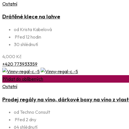
Ostatní
Drátěné klece na lahve
od Krista Kabelová
Před 12 hodin
30 shlédnutí
4,000
Kč
+420 773933359
Přidat do oblíbených
Ostatní
Prodej regály na víno, dárkové boxy na víno z vlast
od Techno Consult
Před 2 dny
64 shlédnutí