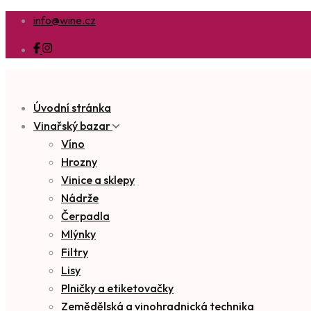
info@wine.cz
Úvodní stránka
Vinařský bazar
Víno
Hrozny
Vinice a sklepy
Nádrže
Čerpadla
Mlýnky
Filtry
Lisy
Plničky a etiketovačky
Zemědělská a vinohradnická technika