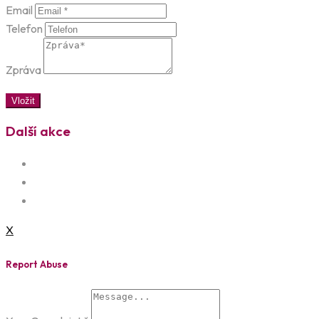
Email
Telefon
Zpráva
Vložit
Další akce
X
Report Abuse