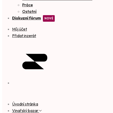
Práce
Ostatní
Diskuzní fórum
Můj účet
Přidat inzerát
Úvodní stránka
Vinařský bazar