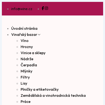
info@wine.cz
Úvodní stránka
Vinařský bazar
Víno
Hrozny
Vinice a sklepy
Nádrže
Čerpadla
Mlýnky
Filtry
Lisy
Plničky a etiketovačky
Zemědělská a vinohradnická technika
Práce