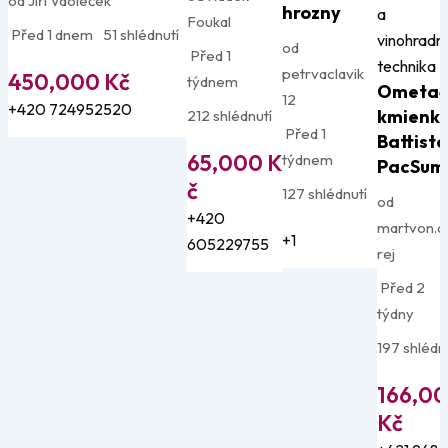
od Jiří Vdoleček
hrozny
a
Foukal
Před 1 dnem
51 shlédnutí
vinohradn
od
Před 1
technika
petrvaclavik
450,000
Kč
týdnem
Ometač
12
+420 724952520
kmienk
212 shlédnutí
Před 1
Battisto
65,000
K
týdnem
PacSum
č
127 shlédnutí
od
+420
martvon.a
+1
605229755
rej
Před 2
týdny
197 shlédn
166,0
Kč