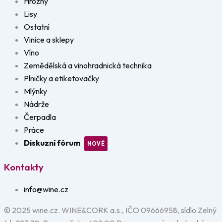
Hrozny
Lisy
Ostatní
Vinice a sklepy
Víno
Zemědělská a vinohradnická technika
Plničky a etiketovačky
Mlýnky
Nádrže
Čerpadla
Práce
Diskuzní fórum
Kontakty
info@wine.cz
© 2025 wine.cz. WINE&CORK a.s., IČO 09666958, sídlo Zelný