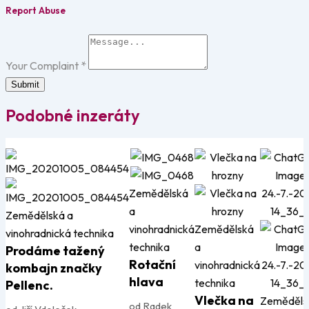
Report Abuse
Your Complaint
*
Submit
Podobné inzeráty
Zemědělská
a
Zemědělská a
vinohradnická
Zemědělská
vinohradnická technika
technika
a
Prodáme tažený
Rotační
vinohradnická
kombajn značky
hlava
technika
Pellenc.
Vlečka na
Zeměděls
od Radek