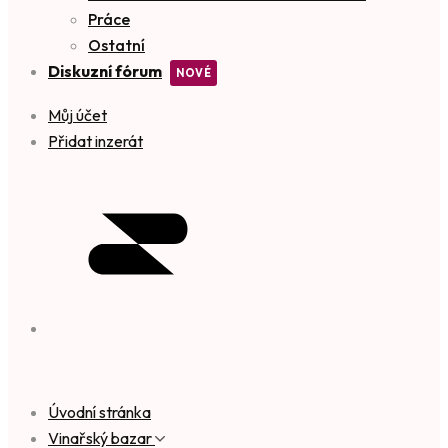
Práce
Ostatní
Diskuzní fórum
Můj účet
Přidat inzerát
Úvodní stránka
Vinařský bazar