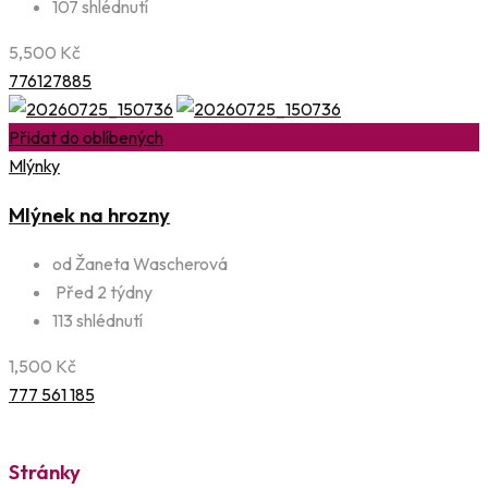
107 shlédnutí
5,500
Kč
776127885
Přidat do oblíbených
Mlýnky
Mlýnek na hrozny
od Žaneta Wascherová
Před 2 týdny
113 shlédnutí
1,500
Kč
777 561 185
Stránky