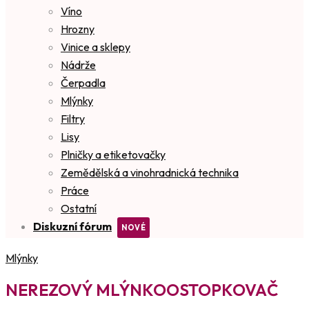
Víno
Hrozny
Vinice a sklepy
Nádrže
Čerpadla
Mlýnky
Filtry
Lisy
Plničky a etiketovačky
Zemědělská a vinohradnická technika
Práce
Ostatní
Diskuzní fórum
Mlýnky
NEREZOVÝ MLÝNKOOSTOPKOVAČ