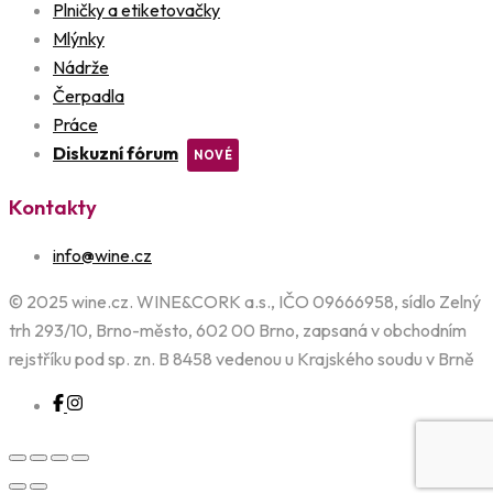
Plničky a etiketovačky
Mlýnky
Nádrže
Čerpadla
Práce
Diskuzní fórum
Kontakty
info@wine.cz
© 2025 wine.cz. WINE&CORK a.s., IČO 09666958, sídlo Zelný
trh 293/10, Brno-město, 602 00 Brno, zapsaná v obchodním
rejstříku pod sp. zn. B 8458 vedenou u Krajského soudu v Brně