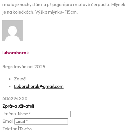
rmutu je nachystán na připojení pro rmutové čerpadlo. Mlýnek
je na kolečkách. Výška mlýnku- 115cm.
luborxhorak
Registrován od: 2025
Zaječí
Luborxhorak@gmail.com
606294XXX
Zpráva uživateli
Jméno
Email
Telefon