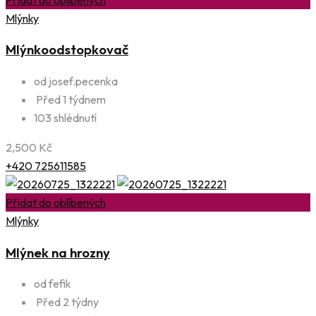
Mlýnky
Mlýnkoodstopkovač
od josef.pecenka
Před 1 týdnem
103 shlédnutí
2,500
Kč
+420 725611585
Přidat do oblíbených
Mlýnky
Mlýnek na hrozny
od fefik
Před 2 týdny