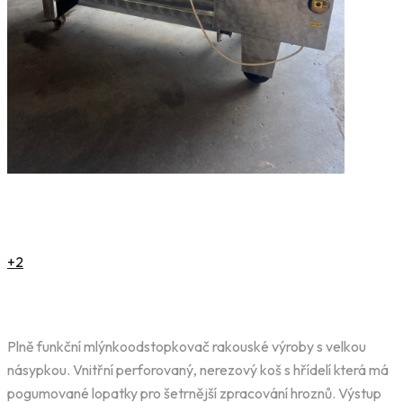
+2
Plně funkční mlýnkoodstopkovač rakouské výroby s velkou
násypkou. Vnitřní perforovaný, nerezový koš s hřídelí která má
pogumované lopatky pro šetrnější zpracování hroznů. Výstup