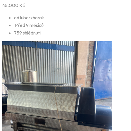
45,000
Kč
od luborxhorak
Před 9 měsíců
759 shlédnutí