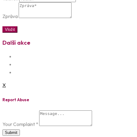
Zpráva
Vložit
Další akce
X
Report Abuse
Your Complaint
*
Submit