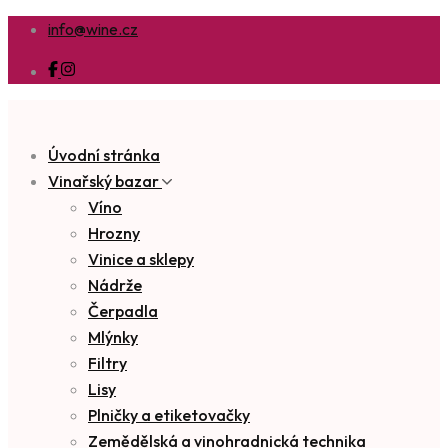
info@wine.cz
Úvodní stránka
Vinařský bazar
Víno
Hrozny
Vinice a sklepy
Nádrže
Čerpadla
Mlýnky
Filtry
Lisy
Plničky a etiketovačky
Zemědělská a vinohradnická technika