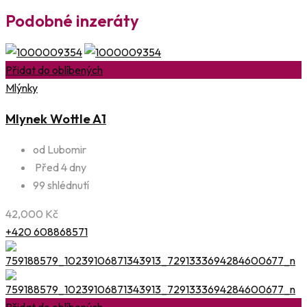
Podobné inzeráty
Přidat do oblíbených
Mlýnky
Mlynek Wottle A1
od Lubomir
Před 4 dny
99 shlédnutí
42,000
Kč
+420 608868571
Přidat do oblíbených