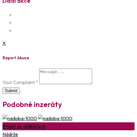
Další akce
X
Report Abuse
Your Complaint
*
Submit
Podobné inzeráty
Přidat do oblíbených
Nádrže