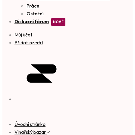
Práce
Ostatní
Diskuzní fórum
Můj účet
Přidat inzerát
Úvodní stránka
Vinařský bazar