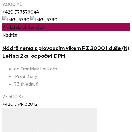
9,000
Kč
+420 777579044
Přidat do oblíbených
Nádrže
Nádrž nerez s plovoucím víkem PZ 2000 l duše (N)
Letina 2ks, odpočet DPH
od František Loukota
Před 2 dny
73 shlédnutí
27,500
Kč
+420 774432012