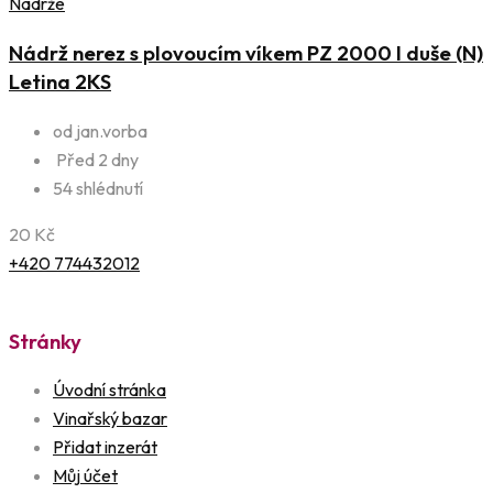
Nádrže
Nádrž nerez s plovoucím víkem PZ 2000 l duše (N)
Letina 2KS
od jan.vorba
Před 2 dny
54 shlédnutí
20
Kč
+420 774432012
Stránky
Úvodní stránka
Vinařský bazar
Přidat inzerát
Můj účet