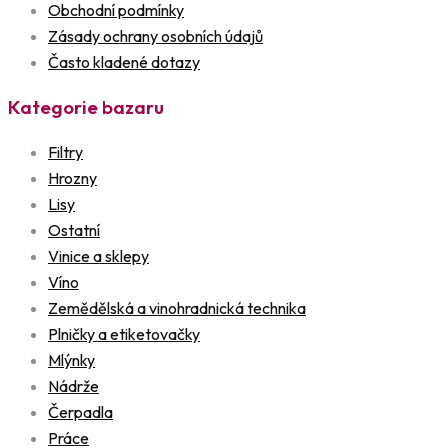
Obchodní podmínky
Zásady ochrany osobních údajů
Často kladené dotazy
Kategorie bazaru
Filtry
Hrozny
Lisy
Ostatní
Vinice a sklepy
Víno
Zemědělská a vinohradnická technika
Plničky a etiketovačky
Mlýnky
Nádrže
Čerpadla
Práce