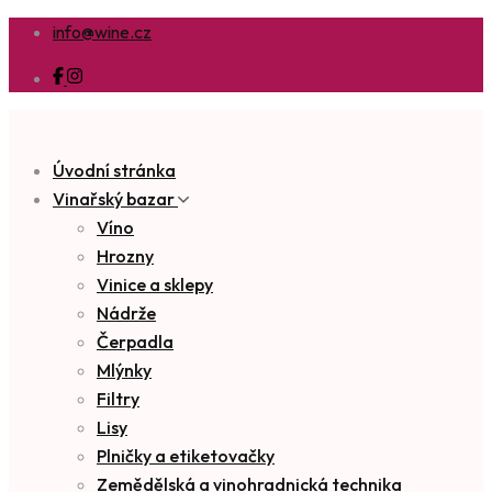
info@wine.cz
Úvodní stránka
Vinařský bazar
Víno
Hrozny
Vinice a sklepy
Nádrže
Čerpadla
Mlýnky
Filtry
Lisy
Plničky a etiketovačky
Zemědělská a vinohradnická technika