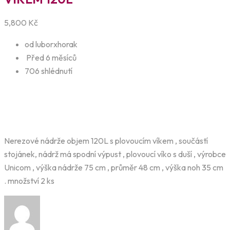
5,800
Kč
od luborxhorak
Před 6 měsíců
706 shlédnutí
Nerezové nádrže objem 120L s plovoucím víkem , součástí
stojánek, nádrž má spodní výpust , plovoucí víko s duší , výrobce
Unicom , výška nádrže 75 cm , průměr 48 cm , výška noh 35 cm
. množství 2 ks