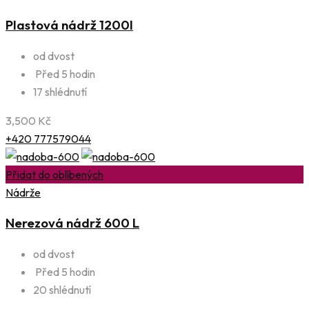
Plastová nádrž 1200l
od dvost
Před 5 hodin
17 shlédnutí
3,500
Kč
+420 777579044
Přidat do oblíbených
Nádrže
Nerezová nádrž 600 L
od dvost
Před 5 hodin
20 shlédnutí