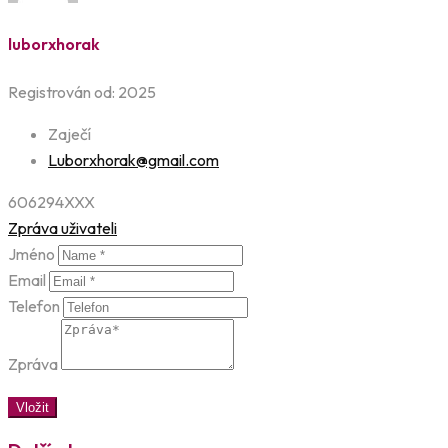
luborxhorak
Registrován od: 2025
Zaječí
Luborxhorak@gmail.com
606294XXX
Zpráva uživateli
Jméno
Email
Telefon
Zpráva
Vložit