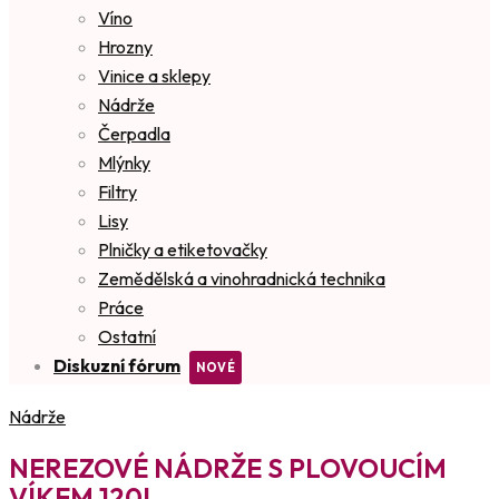
Víno
Hrozny
Vinice a sklepy
Nádrže
Čerpadla
Mlýnky
Filtry
Lisy
Plničky a etiketovačky
Zemědělská a vinohradnická technika
Práce
Ostatní
Diskuzní fórum
Nádrže
NEREZOVÉ NÁDRŽE S PLOVOUCÍM
VÍKEM 120L