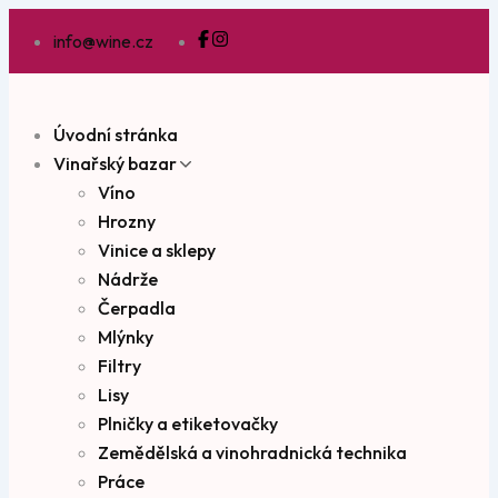
info@wine.cz
Úvodní stránka
Vinařský bazar
Víno
Hrozny
Vinice a sklepy
Nádrže
Čerpadla
Mlýnky
Filtry
Lisy
Plničky a etiketovačky
Zemědělská a vinohradnická technika
Práce