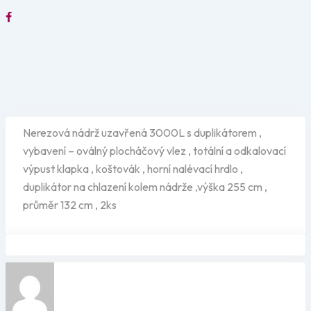
Nerezová nádrž uzavřená 3000L s duplikátorem ,
vybavení – oválný plocháčový vlez , totální a odkalovací
výpust klapka , koštovák , horní nalévací hrdlo ,
duplikátor na chlazení kolem nádrže ,výška 255 cm ,
průměr 132 cm , 2ks