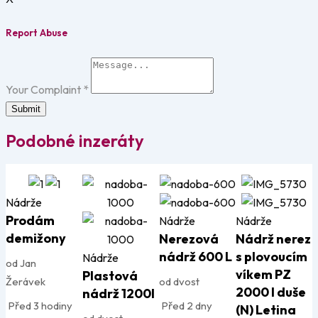
Report Abuse
Your Complaint
*
Submit
Podobné inzeráty
Nádrže
Prodám
Nádrže
Nádrže
demižony
Nerezová
Nádrž nerez
nádrž 600 L
s plovoucím
Nádrže
od Jan
víkem PZ
Plastová
Žerávek
od dvost
2000 l duše
nádrž 1200l
Před 3 hodiny
Před 2 dny
(N) Letina