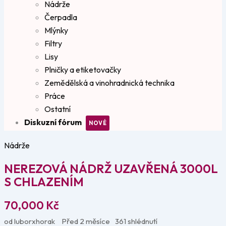
Nádrže
Čerpadla
Mlýnky
Filtry
Lisy
Plničky a etiketovačky
Zemědělská a vinohradnická technika
Práce
Ostatní
Diskuzní fórum
Nádrže
NEREZOVÁ NÁDRŽ UZAVŘENÁ 3000L
S CHLAZENÍM
70,000
Kč
od luborxhorak
Před 2 měsíce
361 shlédnutí