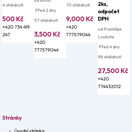
od dvost
2ks,
4 shlédnutí
70 shlédnutí
Před 2 dny
odpočet
500
Kč
9,000
Kč
DPH
57 shlédnutí
+420 734 419
+420
od František
3,500
Kč
247
777579044
Loukota
+420
Před 4 dny
777579044
98 shlédnutí
27,500
Kč
+420
774432012
Stránky
Úvodní stránka