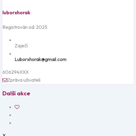
luborxhorak
Registrován od: 2025
Zaječí
Luborxhorak@gmail.com
606294XXX
Zpráva uživateli
Další akce
X