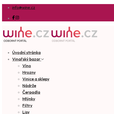
info@wine.cz
Úvodní stránka
Vinařský bazar
Víno
Hrozny
Vinice a sklepy
Nádrže
Čerpadla
Mlýnky
Filtry
Lisy