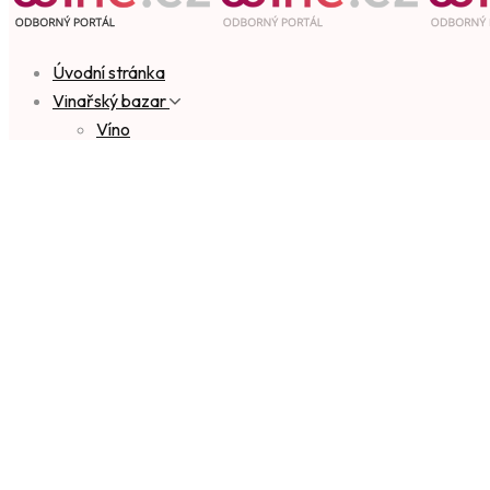
Úvodní stránka
Vinařský bazar
Víno
Hrozny
Vinice a sklepy
Nádrže
Čerpadla
Mlýnky
Filtry
Lisy
Plničky a etiketovačky
Zemědělská a vinohradnická technika
Práce
Ostatní
Diskuzní fórum