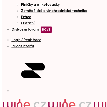
Plničky a etiketovačky
Zemědělská a vinohradnická technika
Práce
Ostatní
Diskuzní fórum
Login / Registrace
Přidat inzerát