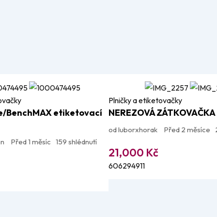
tovačky
Plničky a etiketovačky
e/BenchMAX etiketovací
NEREZOVÁ ZÁTKOVAČKA 
od luborxhorak
Před 2 měsíce
en
Před 1 měsíc
159 shlédnutí
21,000
Kč
606294911