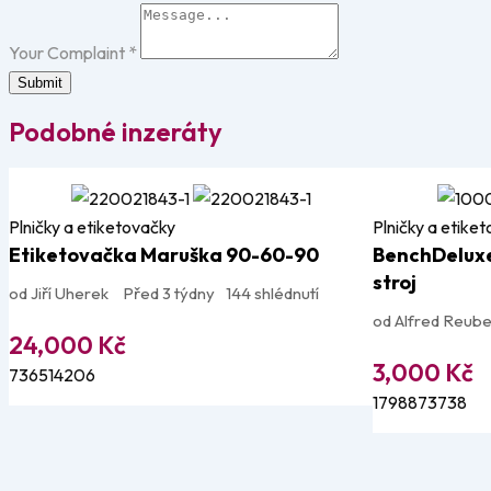
Your Complaint
*
Submit
Podobné inzeráty
Plničky a etiketovačky
Plničky a etike
Etiketovačka Maruška 90-60-90
BenchDelux
stroj
od Jiří Uherek
Před 3 týdny
144 shlédnutí
od Alfred Reub
24,000
Kč
3,000
Kč
736514206
1798873738