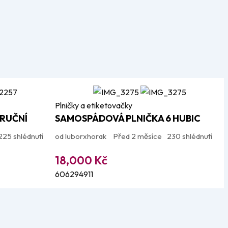
Plničky a etiketovačky
RUČNÍ
SAMOSPÁDOVÁ PLNIČKA 6 HUBIC
225 shlédnutí
od luborxhorak
Před 2 měsíce
230 shlédnutí
18,000
Kč
606294911