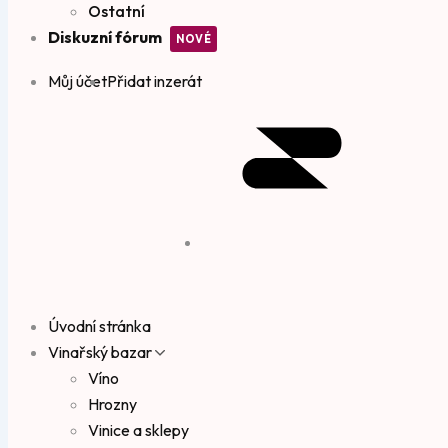
Ostatní
Diskuzní fórum
Můj účet
Přidat inzerát
Úvodní stránka
Vinařský bazar
Víno
Hrozny
Vinice a sklepy