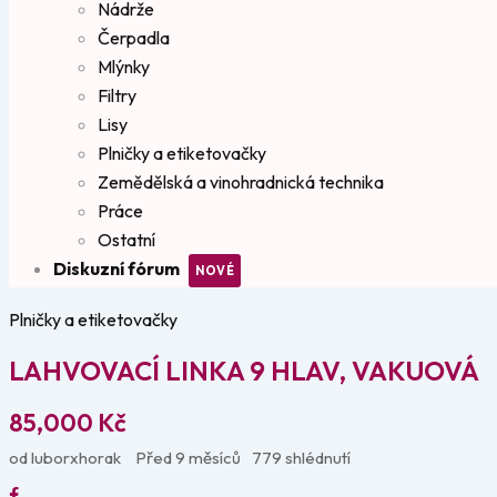
Nádrže
Čerpadla
Mlýnky
Filtry
Lisy
Plničky a etiketovačky
Zemědělská a vinohradnická technika
Práce
Ostatní
Diskuzní fórum
Plničky a etiketovačky
LAHVOVACÍ LINKA 9 HLAV, VAKUOVÁ
85,000
Kč
od luborxhorak
Před 9 měsíců
779 shlédnutí