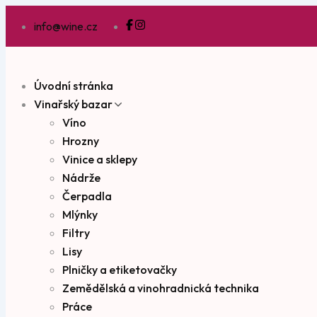
info@wine.cz
Úvodní stránka
Vinařský bazar
Víno
Hrozny
Vinice a sklepy
Nádrže
Čerpadla
Mlýnky
Filtry
Lisy
Plničky a etiketovačky
Zemědělská a vinohradnická technika
Práce