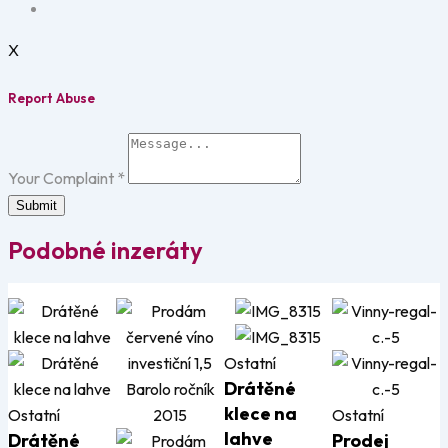
X
Report Abuse
Your Complaint
*
Submit
Podobné inzeráty
Ostatní
Drátěné
klece na
Ostatní
Ostatní
lahve
Drátěné
Prodej