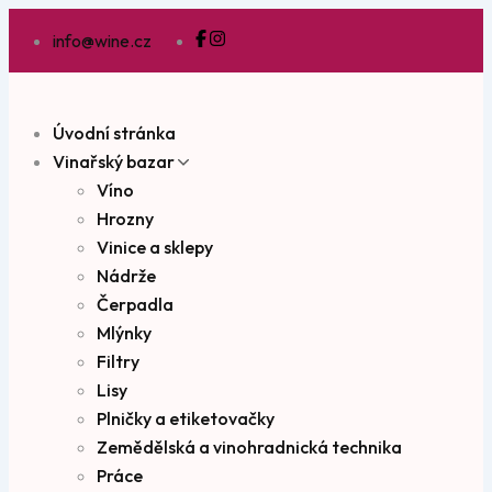
info@wine.cz
Úvodní stránka
Vinařský bazar
Víno
Hrozny
Vinice a sklepy
Nádrže
Čerpadla
Mlýnky
Filtry
Lisy
Plničky a etiketovačky
Zemědělská a vinohradnická technika
Práce