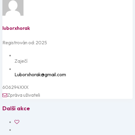
luborxhorak
Registrován od: 2025
Zaječí
Luborxhorak@gmail.com
606294XXX
Zpráva uživateli
Další akce