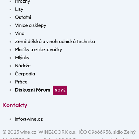
Hrozny
Lisy
Ostatní
Vinice a sklepy
Víno
Zemědělská a vinohradnická technika
Plničky a etiketovačky
Mlýnky
Nádrže
Čerpadla
Práce
Diskuzní fórum
Kontakty
info@wine.cz
© 2025 wine.cz. WINE&CORK a.s., IČO 09666958, sídlo Zelný