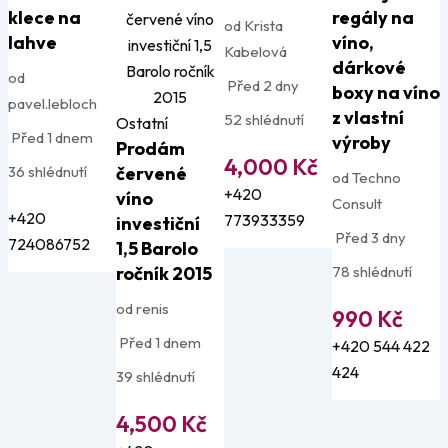
klece na
regály na
od Krista
lahve
víno,
Kabelová
dárkové
od
Před 2 dny
boxy na víno
pavel.lebloch
z vlastní
52 shlédnutí
Ostatní
Před 1 dnem
výroby
Prodám
4,000
Kč
36 shlédnutí
červené
od Techno
+420
víno
Consult
+420
773933359
investiční
Před 3 dny
724086752
1,5 Barolo
ročník 2015
78 shlédnutí
od renis
990
Kč
Před 1 dnem
+420 544 422
424
39 shlédnutí
4,500
Kč