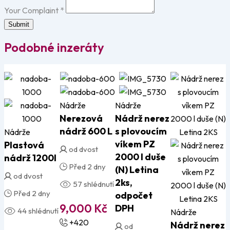
Your Complaint
*
Submit
Podobné inzeráty
Nádrže
Nádrže
Nerezová
Nádrž nerez
nádrž 600 L
s plovoucím
Nádrže
víkem PZ
Plastová
od dvost
2000 l duše
nádrž 1200l
Před 2 dny
(N) Letina
od dvost
2ks,
57 shlédnutí
Před 2 dny
odpočet
9,000
Kč
DPH
44 shlédnutí
Nádrže
+420
Nádrž nerez
od