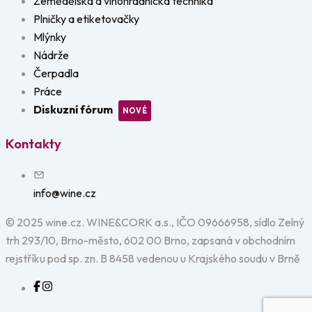
Zemědělská a vinohradnická technika
Plničky a etiketovačky
Mlýnky
Nádrže
Čerpadla
Práce
Diskuzní fórum
Kontakty
info@wine.cz
© 2025 wine.cz. WINE&CORK a.s., IČO 09666958, sídlo Zelný
trh 293/10, Brno-město, 602 00 Brno, zapsaná v obchodním
rejstříku pod sp. zn. B 8458 vedenou u Krajského soudu v Brně