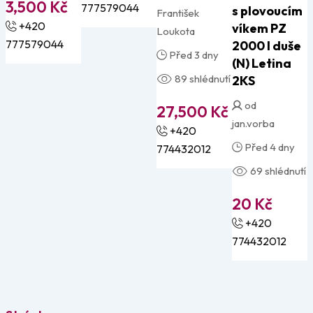
3,500
Kč
777579044
s plovoucím
František
+420
víkem PZ
Loukota
777579044
2000 l duše
Před 3 dny
(N) Letina
89 shlédnutí
2KS
od
27,500
Kč
jan.vorba
+420
Před 4 dny
774432012
69 shlédnutí
20
Kč
+420
774432012