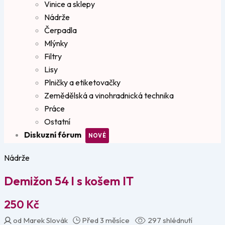
Vinice a sklepy
Nádrže
Čerpadla
Mlýnky
Filtry
Lisy
Plničky a etiketovačky
Zemědělská a vinohradnická technika
Práce
Ostatní
Diskuzní fórum
Nádrže
Demižon 54 l s košem IT
250
Kč
od Marek Slovák
Před 3 měsíce
297 shlédnutí