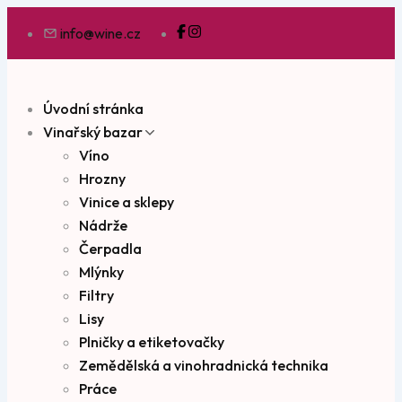
info@wine.cz
Úvodní stránka
Vinařský bazar
Víno
Hrozny
Vinice a sklepy
Nádrže
Čerpadla
Mlýnky
Filtry
Lisy
Plničky a etiketovačky
Zemědělská a vinohradnická technika
Práce