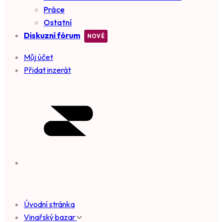
Práce
Ostatní
Diskuzní fórum
Můj účet
Přidat inzerát
Úvodní stránka
Vinařský bazar