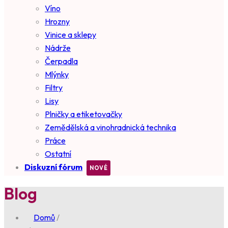
Víno
Hrozny
Vinice a sklepy
Nádrže
Čerpadla
Mlýnky
Filtry
Lisy
Plničky a etiketovačky
Zemědělská a vinohradnická technika
Práce
Ostatní
Diskuzní fórum
Blog
Domů
/