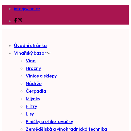
info@wine.cz
Úvodní stránka
Vinařský bazar
Víno
Hrozny
Vinice a sklepy
Nádrže
Čerpadla
Mlýnky
Filtry
Lisy
Plničky a etiketovačky
Zemědělská a vinohradnická technika