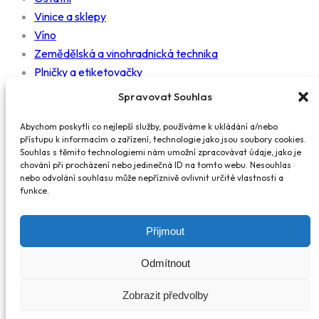
Vinice a sklepy
Víno
Zemědělská a vinohradnická technika
Plničky a etiketovačky
Mlýnky
Spravovat Souhlas
Nádrže
Čerpadla
Abychom poskytli co nejlepší služby, používáme k ukládání a/nebo
přístupu k informacím o zařízení, technologie jako jsou soubory cookies.
Práce
Souhlas s těmito technologiemi nám umožní zpracovávat údaje, jako je
Diskuzní fórum
chování při procházení nebo jedinečná ID na tomto webu. Nesouhlas
nebo odvolání souhlasu může nepříznivě ovlivnit určité vlastnosti a
funkce.
Kontakty
info@wine.cz
Přijmout
© 2025 wine.cz. WINE&CORK a.s., IČO 09666958, sídlo Zelný
Odmítnout
trh 293/10, Brno-město, 602 00 Brno, zapsaná v obchodním
Zobrazit předvolby
rejstříku pod sp. zn. B 8458 vedenou u Krajského soudu v Brně