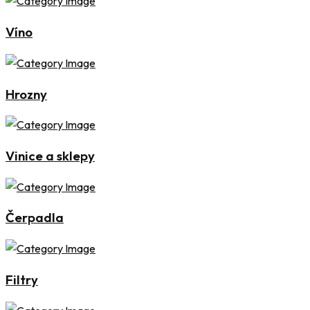
Víno
Hrozny
Vinice a sklepy
Čerpadla
Filtry