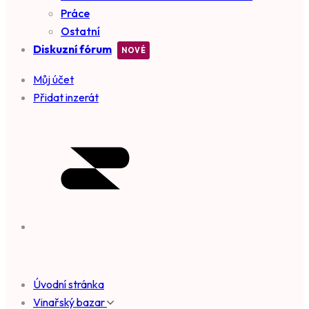
Práce
Ostatní
Diskuzní fórum
Můj účet
Přidat inzerát
Úvodní stránka
Vinařský bazar