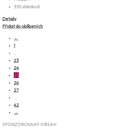
335 shlédnutí
Detaily
Přidat do oblíbených
←
1
…
23
24
25
26
27
…
42
→
SPONZOROVANÝ OBSAH