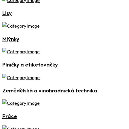
Lisy
Mlýnky
Plničky a etiketovačky
Zemědělská a vinohradnická technika
Práce