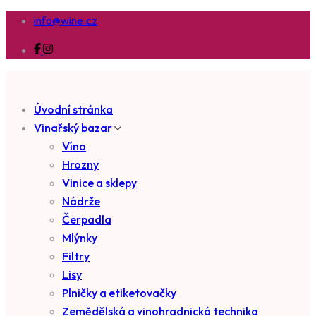
info@wine.cz
Úvodní stránka
Vinařský bazar
Víno
Hrozny
Vinice a sklepy
Nádrže
Čerpadla
Mlýnky
Filtry
Lisy
Plničky a etiketovačky
Zemědělská a vinohradnická technika