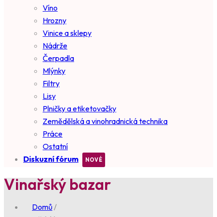
Víno
Hrozny
Vinice a sklepy
Nádrže
Čerpadla
Mlýnky
Filtry
Lisy
Plničky a etiketovačky
Zemědělská a vinohradnická technika
Práce
Ostatní
Diskuzní fórum
Vinařský bazar
Domů
/