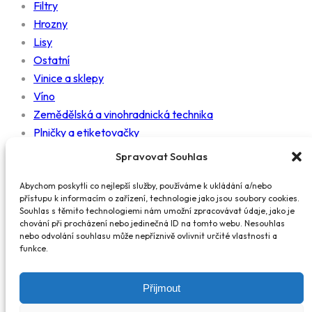
Filtry
Hrozny
Lisy
Ostatní
Vinice a sklepy
Víno
Zemědělská a vinohradnická technika
Plničky a etiketovačky
Mlýnky
Spravovat Souhlas
Nádrže
Čerpadla
Abychom poskytli co nejlepší služby, používáme k ukládání a/nebo
přístupu k informacím o zařízení, technologie jako jsou soubory cookies.
Práce
Souhlas s těmito technologiemi nám umožní zpracovávat údaje, jako je
Diskuzní fórum
chování při procházení nebo jedinečná ID na tomto webu. Nesouhlas
nebo odvolání souhlasu může nepříznivě ovlivnit určité vlastnosti a
funkce.
Kontakty
info@wine.cz
Přijmout