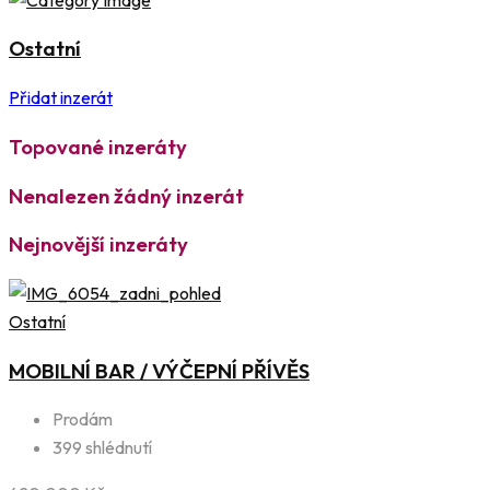
Ostatní
Přidat inzerát
Topované inzeráty
Nenalezen žádný inzerát
Nejnovější inzeráty
Ostatní
MOBILNÍ BAR / VÝČEPNÍ PŘÍVĚS
Prodám
399 shlédnutí