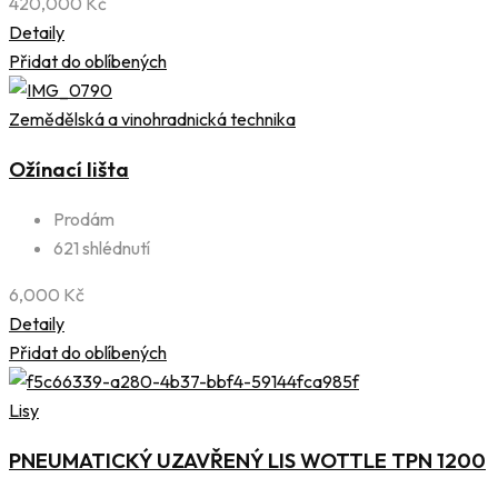
420,000
Kč
Detaily
Přidat do oblíbených
Zemědělská a vinohradnická technika
Ožínací lišta
Prodám
621 shlédnutí
6,000
Kč
Detaily
Přidat do oblíbených
Lisy
PNEUMATICKÝ UZAVŘENÝ LIS WOTTLE TPN 1200