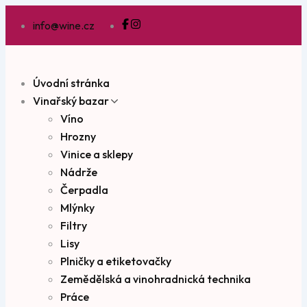
info@wine.cz
Úvodní stránka
Vinařský bazar
Víno
Hrozny
Vinice a sklepy
Nádrže
Čerpadla
Mlýnky
Filtry
Lisy
Plničky a etiketovačky
Zemědělská a vinohradnická technika
Práce