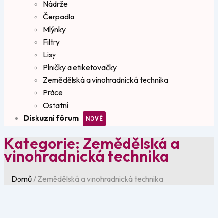
Nádrže
Čerpadla
Mlýnky
Filtry
Lisy
Plničky a etiketovačky
Zemědělská a vinohradnická technika
Práce
Ostatní
Diskuzní fórum
Kategorie:
Zemědělská a
vinohradnická technika
Domů
/
Zemědělská a vinohradnická technika