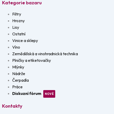
Kategorie bazaru
Filtry
Hrozny
Lisy
Ostatní
Vinice a sklepy
Víno
Zemědělská a vinohradnická technika
Plničky a etiketovačky
Mlýnky
Nádrže
Čerpadla
Práce
Diskuzní fórum
Kontakty