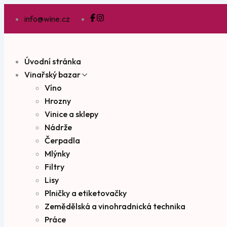
info@wine.cz
Úvodní stránka
Vinařský bazar
Víno
Hrozny
Vinice a sklepy
Nádrže
Čerpadla
Mlýnky
Filtry
Lisy
Plničky a etiketovačky
Zemědělská a vinohradnická technika
Práce