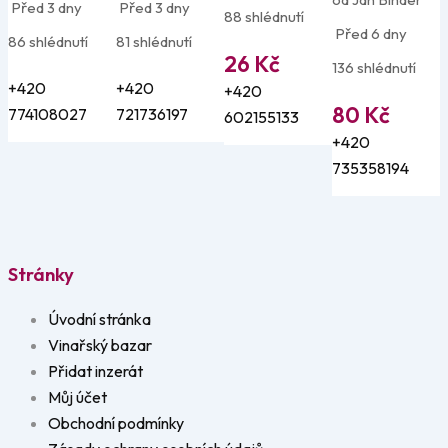
Před 3 dny
Před 3 dny
88 shlédnutí
Před 6 dny
86 shlédnutí
81 shlédnutí
26
Kč
136 shlédnutí
+420
+420
+420
80
Kč
774108027
721736197
602155133
+420
735358194
Stránky
Úvodní stránka
Vinařský bazar
Přidat inzerát
Můj účet
Obchodní podmínky