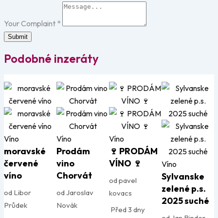
Your Complaint
*
Submit
Podobné inzeráty
Víno
Víno
Víno
moravské
Prodám
🍷 PRODÁM
červené
vino
VÍNO 🍷
Víno
víno
Chorvát
Sylvanske
od pavel
zelené p.s.
od Libor
od Jaroslav
kovacs
2025 suché
Průdek
Novák
Před 3 dny
od Jan Binder