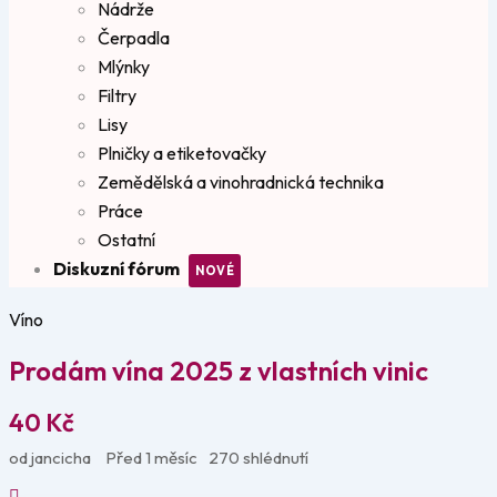
Nádrže
Čerpadla
Mlýnky
Filtry
Lisy
Plničky a etiketovačky
Zemědělská a vinohradnická technika
Práce
Ostatní
Diskuzní fórum
Víno
Prodám vína 2025 z vlastních vinic
40
Kč
od jancicha
Před 1 měsíc
270 shlédnutí