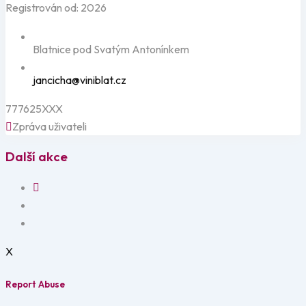
Registrován od: 2026
Blatnice pod Svatým Antonínkem
jancicha@viniblat.cz
777625XXX
Zpráva uživateli
Další akce
X
Report Abuse