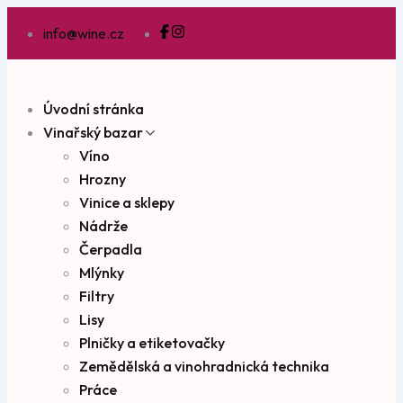
info@wine.cz
Úvodní stránka
Vinařský bazar
Víno
Hrozny
Vinice a sklepy
Nádrže
Čerpadla
Mlýnky
Filtry
Lisy
Plničky a etiketovačky
Zemědělská a vinohradnická technika
Práce