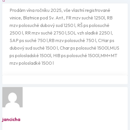
Prodám vína ročníku 2025, vše vlastní registrované
vinice, Blatnice pod Sv. Ant., FR mzv suché 1250l, RB
mzv polosuché dubový sud 1250 l, RŠ ps polosuché
2500 l, RR mzv suché 2750 l,SOL vzh sladké 2250 l,
SAP ps suché 750 l,RB mzv polosuché 750 l, CHar ps
dubový sud suché 1500 l, Char ps polosuché 1500l,MUS
ps polosladské 1500l, HIB ps polosuché 1500l,MM+MT
mzv polosladké 1500 l
jancicha