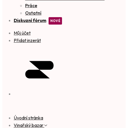
Práce
Ostatní
Diskuzní fórum
Můj účet
Přidat inzerát
Úvodní stránka
Vinařský bazar