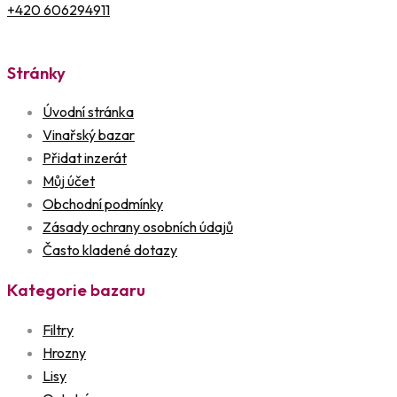
+420 606294911
Stránky
Úvodní stránka
Vinařský bazar
Přidat inzerát
Můj účet
Obchodní podmínky
Zásady ochrany osobních údajů
Často kladené dotazy
Kategorie bazaru
Filtry
Hrozny
Lisy