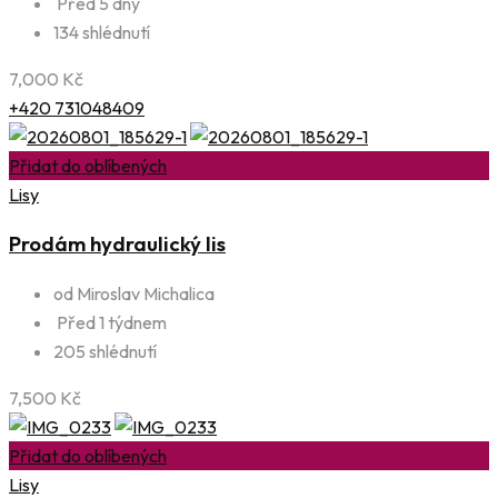
Před 5 dny
134 shlédnutí
7,000
Kč
+420 731048409
Přidat do oblíbených
Lisy
Prodám hydraulický lis
od Miroslav Michalica
Před 1 týdnem
205 shlédnutí
7,500
Kč
Přidat do oblíbených
Lisy