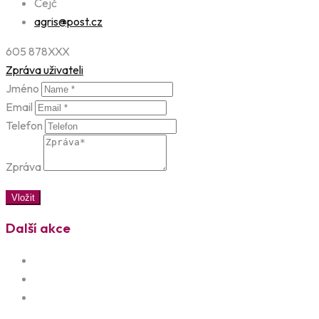
Čejč
agris@post.cz
605 878XXX
Zpráva uživateli
Jméno
Email
Telefon
Zpráva
Vložit
Další akce