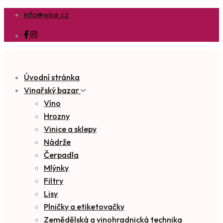
info@wine.cz
Úvodní stránka
Vinařský bazar
Víno
Hrozny
Vinice a sklepy
Nádrže
Čerpadla
Mlýnky
Filtry
Lisy
Plničky a etiketovačky
Zemědělská a vinohradnická technika