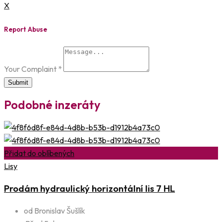
X
Report Abuse
Your Complaint
*
Submit
Podobné inzeráty
Přidat do oblíbených
Lisy
Prodám hydraulický horizontální lis 7 HL
od Bronislav Šušlík