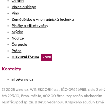
Ostatní
Vinice a sklepy
Víno
Zemědělská a vinohradnická technika
Plničky a etiketovačky
Mlýnky
Nádrže
Čerpadla
Práce
Diskuzní fórum
Kontakty
info@wine.cz
© 2025 wine.cz. WINE&CORK a.s., IČO 09666958, sídlo Zelný
trh 293/10, Brno-město, 602 00 Brno, zapsaná v obchodním
rejstříku pod sp. zn. B 8458 vedenou u Krajského soudu v Brně