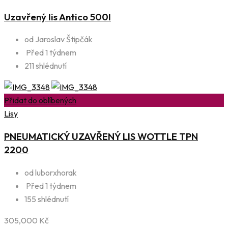
Uzavřený lis Antico 500l
od Jaroslav Štipčák
Před 1 týdnem
211 shlédnutí
Přidat do oblíbených
Lisy
PNEUMATICKÝ UZAVŘENÝ LIS WOTTLE TPN
2200
od luborxhorak
Před 1 týdnem
155 shlédnutí
305,000
Kč