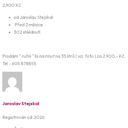
2,900
Kč
od Jaroslav Stejskal
Před 2 měsíce
302 shlédnutí
Prodám “ ruční “ lis na rmut na 35 litrů ( viz. foto ) za 2.900,- Kč.
Tel .: 605 878855
Jaroslav Stejskal
Registrován od: 2026