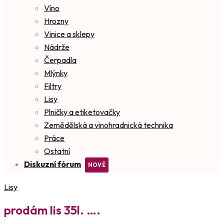
Víno
Hrozny
Vinice a sklepy
Nádrže
Čerpadla
Mlýnky
Filtry
Lisy
Plničky a etiketovačky
Zemědělská a vinohradnická technika
Práce
Ostatní
Diskuzní fórum
Lisy
prodám lis 35l. ….