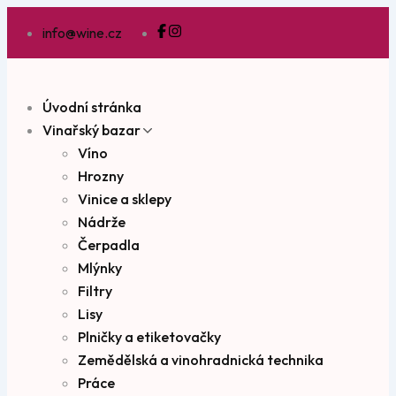
info@wine.cz
Úvodní stránka
Vinařský bazar
Víno
Hrozny
Vinice a sklepy
Nádrže
Čerpadla
Mlýnky
Filtry
Lisy
Plničky a etiketovačky
Zemědělská a vinohradnická technika
Práce