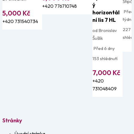
Štipč
ý
+420 776710748
Před 
5,000
Kč
horizontál
ní lis 7 HL
týdn
+420 731540734
227
od Bronislav
shléd
Šušlík
Před 6 dny
153 shlédnutí
7,000
Kč
+420
731048409
Stránky
Úvodní stránka