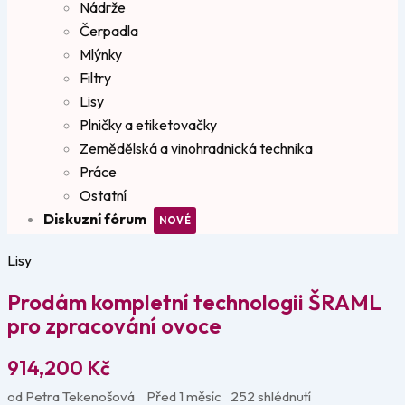
Nádrže
Čerpadla
Mlýnky
Filtry
Lisy
Plničky a etiketovačky
Zemědělská a vinohradnická technika
Práce
Ostatní
Diskuzní fórum
Lisy
Prodám kompletní technologii ŠRAML
pro zpracování ovoce
914,200
Kč
od Petra Tekenošová
Před 1 měsíc
252 shlédnutí