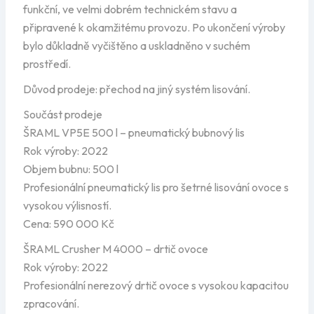
funkční, ve velmi dobrém technickém stavu a
připravené k okamžitému provozu. Po ukončení výroby
bylo důkladně vyčištěno a uskladněno v suchém
prostředí.
Důvod prodeje: přechod na jiný systém lisování.
Součást prodeje
ŠRAML VP5E 500 l – pneumatický bubnový lis
Rok výroby: 2022
Objem bubnu: 500 l
Profesionální pneumatický lis pro šetrné lisování ovoce s
vysokou výlisností.
Cena: 590 000 Kč
ŠRAML Crusher M 4000 – drtič ovoce
Rok výroby: 2022
Profesionální nerezový drtič ovoce s vysokou kapacitou
zpracování.