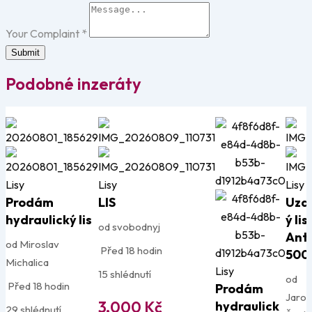
Your Complaint
*
Submit
Podobné inzeráty
Lisy
Lisy
Lisy
Prodám
LIS
Uza
hydraulický lis
ý lis
od svobodnyj
Ant
od Miroslav
Před 18 hodin
500
Michalica
Lisy
15 shlédnutí
od
Před 18 hodin
Prodám
Jaros
3,000
Kč
hydraulick
29 shlédnutí