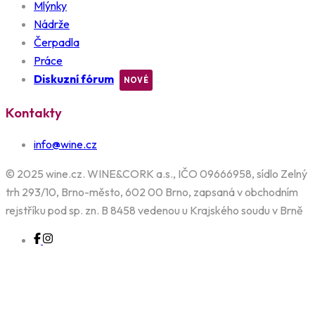
Mlýnky
Nádrže
Čerpadla
Práce
Diskuzní fórum
Kontakty
info@wine.cz
© 2025 wine.cz. WINE&CORK a.s., IČO 09666958, sídlo Zelný
trh 293/10, Brno-město, 602 00 Brno, zapsaná v obchodním
rejstříku pod sp. zn. B 8458 vedenou u Krajského soudu v Brně