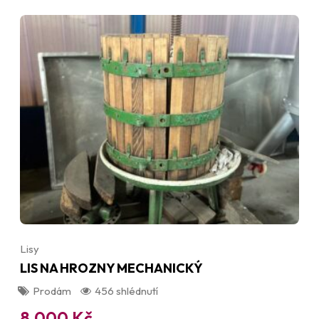
Lisy
LIS NA HROZNY MECHANICKÝ
Prodám
456 shlédnutí
8,000
Kč