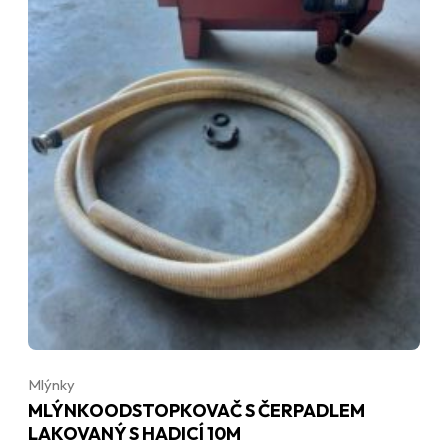
Mlýnky
MLÝNKOODSTOPKOVAČ S ČERPADLEM
LAKOVANÝ S HADICÍ 10M