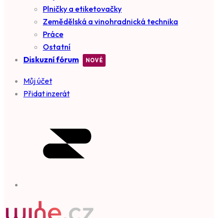
Plničky a etiketovačky
Zemědělská a vinohradnická technika
Práce
Ostatní
Diskuzní fórum
Můj účet
Přidat inzerát