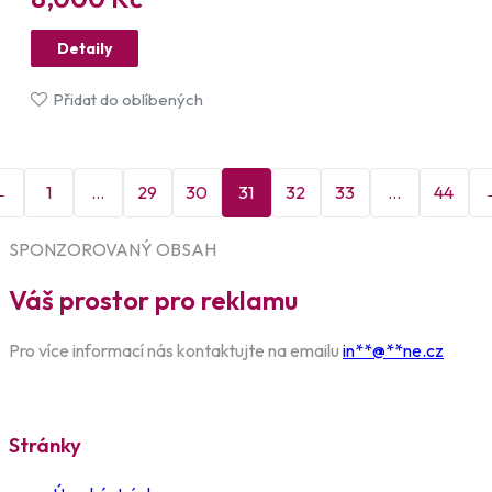
Detaily
Přidat do oblíbených
←
1
…
29
30
31
32
33
…
44
SPONZOROVANÝ OBSAH
Váš prostor pro reklamu
Pro více informací nás kontaktujte na emailu
in
**
@
**
ne.cz
Stránky