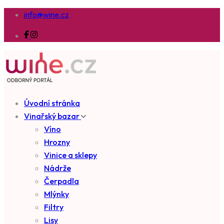
info@wine.cz
Úvodní stránka
Vinařský bazar
Víno
Hrozny
Vinice a sklepy
Nádrže
Čerpadla
Mlýnky
Filtry
Lisy