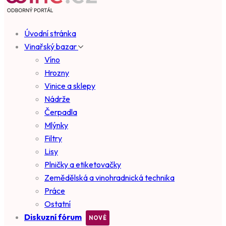
Úvodní stránka
Vinařský bazar
Víno
Hrozny
Vinice a sklepy
Nádrže
Čerpadla
Mlýnky
Filtry
Lisy
Plničky a etiketovačky
Zemědělská a vinohradnická technika
Práce
Ostatní
Diskuzní fórum