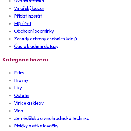
Úvodní stránka
Vinařský bazar
Přidat inzerát
Můj účet
Obchodní podmínky
Zásady ochrany osobních údajů
Často kladené dotazy
Kategorie bazaru
Filtry
Hrozny
Lisy
Ostatní
Vinice a sklepy
Víno
Zemědělská a vinohradnická technika
Plničky a etiketovačky